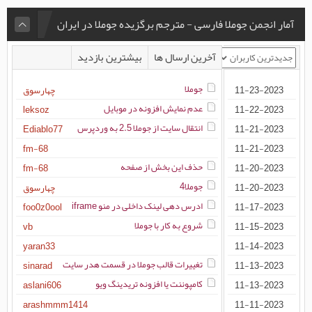
آمار انجمن جوملا فارسی - مترجم برگزیده جوملا در ایران
آخرین ارسال ها
بیشترین بازدید
جوملا
11-23-2023
چهارسوق
عدم نمایش افزونه در موبایل
kitchencenter
leksoz
11-22-2023
انتقال سایت از جوملا 2.5 به وردپرس
azmayeshnaroon00
Ediablo77
11-21-2023
ezrameura
fm-68
11-21-2023
حذف این بخش از صفحه
seo2023
روش ریدایرکت یک صفحه از جوملا ۲.۵ به یک صفحه از
fm-68
11-20-2023
وردپرس
جوملا4
keywan
11-20-2023
چهارسوق
ادرس دهی لینک داخلی در منو iframe
parsconiing
foo0z0ool
11-17-2023
شروع به کار با جوملا
ozhen
vb
11-15-2023
omorfia
yaran33
11-14-2023
تغییرات قالب جوملا در قسمت هدر سایت
omransanatava
مشکل no index کردن آرشیو مطالب و نظرات در جوملا
sinarad
11-13-2023
3 و 4
کامپوننت یا افزونه تریدینگ ویو
sansigold
aslani606
11-13-2023
tesla
arashmmm1414
11-11-2023