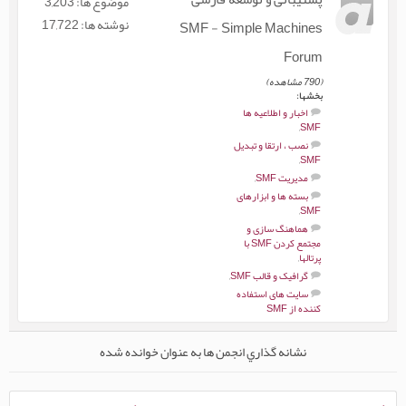
موضوع ها: 3,203
نوشته ها: 17,722
SMF - Simple Machines
Forum
(790 مشاهده)
بخشها:
اخبار و اطلاعیه ها
,
SMF
نصب ، ارتقا و تبدیل
,
SMF
مدیریت SMF
,
بسته ها و ابزارهای
,
SMF
هماهنگ سازی و
مجتمع کردن SMF با
پرتالها
,
گرافیک و قالب SMF
,
سایت های استفاده
کننده از SMF
نشانه گذاري انجمن ها به عنوان خوانده شده