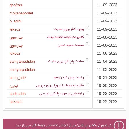
مهدیس00
نمایش جملات در وب سایت با علامت سوال
ghofrani
11-09-2023
mahdinrs
نیاز به فایل های زبان فارسی برای EasyArticles و
mojtabapordel
11-09-2023
Komento
مریم099
مشکل در پنل مدیریت قالب Helix3
p_adibi
11-09-2023
وجود کش روی سایت
GoalsAndDreams
براي سايت ساختن با جوملا احتياج ميشه php و mysql
leksoz
11-09-2023
بلد باشيم؟
کامپونت کوتاه ککنده لینک
naser1819
11-08-2023
چهارسوق
صفحه سفید شدن
reddragon11
11-06-2023
چهارسوق
الا8878
leksoz
11-06-2023
ساخت پاپ آپ برای سایت
قادری666
درخواست ماژول شبکه های اجتماعی شناور در سایت
samyarpadideh
11-04-2023
مونتا66786
samyarpadideh
11-03-2023
راست چین کردن منو
BelievableRemedies
درخواست ماژول یا کامپوننت گالری
amin_n69
10-31-2023
مقایسه جوملا با دروپال و وردپرس
GleamingEnglish
10-30-2023
ایدین
راهنمایی درمورد پلاگین نویسی
amir3344
abdzadeh
10-23-2023
mohsseen
alizare2
10-22-2023
tehran.exchange
اشتراک گذاری خبر با تصویر در فضای مجازی
در صورتی که برای اولین بار از انجمن تخصصی جوملا فارسی بازدید