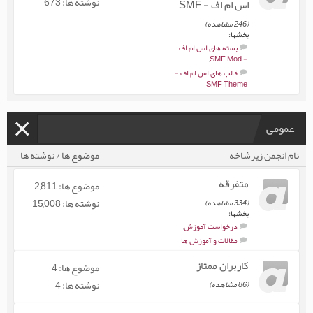
نوشته ها: 673
اس ام اف - SMF
(246 مشاهده)
بخشها:
بسته های اس ام اف
,
- SMF Mod
قالب های اس ام اف -
SMF Theme
عمومی
نام انجمن زیرشاخه
موضوع ها / نوشته ها
متفرقه
موضوع ها: 2,811
نوشته ها: 15,008
(334 مشاهده)
بخشها:
درخواست آموزش
,
مقالات و آموزش ها
کاربران ممتاز
موضوع ها: 4
نوشته ها: 4
(86 مشاهده)