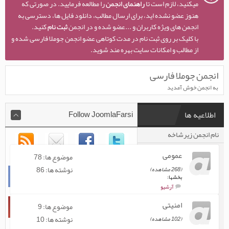
میکنید، لازم است تا
راهنمای انجمن
را مطالعه فرمایید. در صورتی که
هنوز عضو نشده اید، برای ارسال مطالب، دانلود فایل ها، دسترسی به
انجمن های ویژه کاربران و ...عضو شده و در انجمن
ثبت نام
کنید.
با کلیک بر روی ثبت نام در مدت کوتاهی عضو انجمن جوملا فارسی شده و
از مطالب و امکانات سایت بهره مند شوید.
انجمن جوملا فارسی
به انجمن خوش آمدید
اطلاعیه ها
Follow JoomlaFarsi
نام انجمن زیرشاخه
موضوع ها / نوشته ها
عمومی
موضوع ها: 78
نوشته ها: 86
(268 مشاهده)
بخشها:
آرشیو
امنیتی
موضوع ها: 9
نوشته ها: 10
(102 مشاهده)