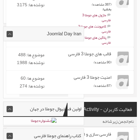
نوشته ها: 3,175
(387 مشاهده)
بخشها:
ماژول های جوملا 3
فارسی
,
کامپوننت های جوملا 3
فارسی
,
Joomla! Day Iran
پلاگین های جوملا 3
فارسی
قالب های جوملا 3 فارسی
موضوع ها: 488
نوشته ها: 1,988
(90 مشاهده)
امنیت جوملا 3 فارسی
موضوع ها: 60
نوشته ها: 274
(87 مشاهده)
اولین فستیوال جوملا در جهان
فعالیت کاربران - Users Activity
نام انجمن زیرشاخه
موضوع ها / نوشته ها
فارسی سازی و Localization -
موضوع ها: 233
کتاب راهنمای جوملا فارسی