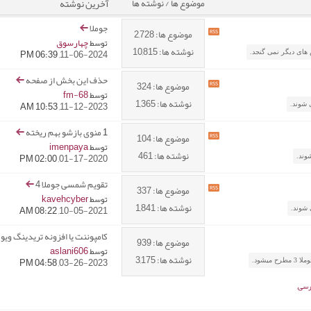
آخرين نوشته
موضوع ها / نوشته ها
جوملا
مشاهده
موضوع ها: 2,728
چهارسوق
توسط
RSS
نوشته ها: 10,815
06:39 PM
11-06-2024,
feed
این
حذف این بخش از صفحه
انجمن
مشاهده
موضوع ها: 324
fm-68
(ها)
توسط
RSS
نوشته ها: 1,365
10:53 AM
11-12-2023,
feed
این
1
منوی بازشو بهم ریخته
انجمن
مشاهده
موضوع ها: 104
imenpaya
(ها)
توسط
RSS
نوشته ها: 461
02:00 PM
01-17-2020,
feed
این
تقویم شمسی جوملا 4
انجمن
مشاهده
موضوع ها: 337
kavehcyber
(ها)
توسط
RSS
نوشته ها: 1,841
08:22 AM
10-05-2021,
feed
این
کامپوننت یا افزونه تریدینگ ویو
انجمن
موضوع ها: 939
aslani606
(ها)
توسط
نوشته ها: 3,175
04:58 PM
03-26-2023,
یشود.
,