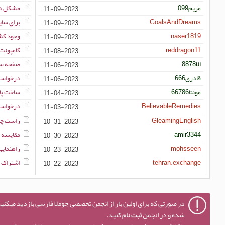
مریم099
مشکل در پ
11-09-2023
GoalsAndDreams
براي سايت ساخ
11-09-2023
naser1819
وجود کش
11-09-2023
reddragon11
کامپونت 
11-08-2023
الا8878
صفحه س
11-06-2023
قادری666
درخواست
11-06-2023
مونتا66786
ساخت پا
11-04-2023
BelievableRemedies
درخواست 
11-03-2023
GleamingEnglish
راست چی
10-31-2023
amir3344
مقایسه ج
10-30-2023
mohsseen
راهنمایی
10-23-2023
tehran.exchange
اشتراک گ
10-22-2023
در صورتی که برای اولین بار از انجمن تخصصی جوملا فارسی بازدید میکنید
شده و در انجمن
ثبت نام
کنید.