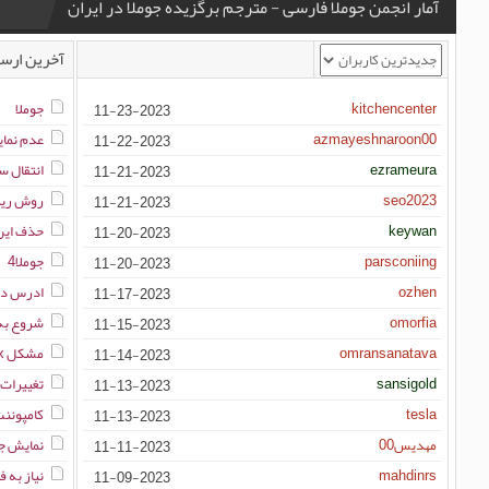
آمار انجمن جوملا فارسی - مترجم برگزیده جوملا در ایران
آخرین ارسا
kitchencenter
جوملا
11-23-2023
azmayeshnaroon00
عدم نمای
11-22-2023
ezrameura
انتقال سایت از
11-21-2023
seo2023
روش ریدایرکت 
11-21-2023
keywan
حذف این
11-20-2023
parsconiing
جوملا4
11-20-2023
ozhen
ادرس دهی 
11-17-2023
omorfia
شروع به ک
11-15-2023
omransanatava
مشکل no index کردن آرشیو مطالب و نظرات در جوملا 3 و 4
11-14-2023
sansigold
تغییرات
11-13-2023
tesla
کامپوننت
11-13-2023
مهدیس00
نمایش جم
11-11-2023
mahdinrs
نیاز به فایل ه
11-09-2023