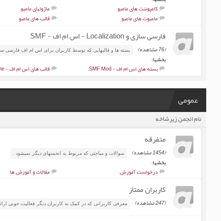
کامپوننت های مامبو
,
ماژولهای مامبو
,
مامبوت های مامبو
,
قالب های مامبو
فارسی سازی و Localization - اس ام اف - SMF
(76 مشاهده)
بسته ها و قالبهایی که توسط کاربران برای اس ام اف فارسی س
بخشها:
بسته های اس ام اف - SMF Mod
,
قالب های اس ام اف - SMF Theme
عمومی
نام انجمن زیرشاخه
متفرقه
(1454 مشاهده)
سوالات و مباحثی که مربوط به انجمنهای دیگر نمیشود .
بخشها:
درخواست آموزش
,
مقالات و آموزش ها
کاربران ممتاز
(247 مشاهده)
معرفی کاربرانی که در کمک به کاربران دیگر فعالیت خوبی ارائه