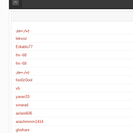
چهارسوق
leksoz
Ediablo77
fm-68
fm-68
چهارسوق
foo0z0ool
vb
yaran33
sinarad
aslani606
arashmmm1414
ghofrani