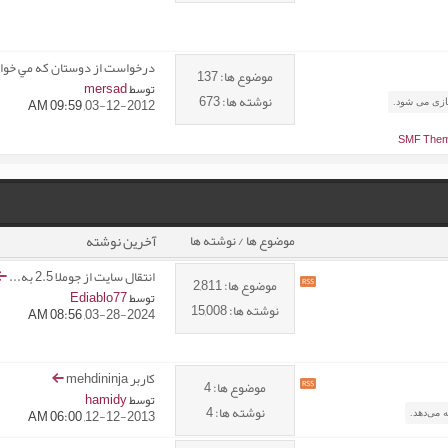
درخواست از دوستان که مي خواه
موضوع ها: 137
mersad
توسط
نوشته ها: 673
09:59 AM
03-12-2012,
ازی می شود.
آخرين نوشته
موضوع ها / نوشته ها
انتقال سایت از جوملا 2.5 به...
مشاهده
موضوع ها: 2,811
Ediablo77
توسط
RSS
نوشته ها: 15,008
08:56 AM
03-28-2024,
feed
این
انجمن
(ها)
کاربر mehdininja
مشاهده
موضوع ها: 4
hamidy
توسط
RSS
نوشته ها: 4
06:00 AM
12-12-2013,
 می‌دهد.
feed
این