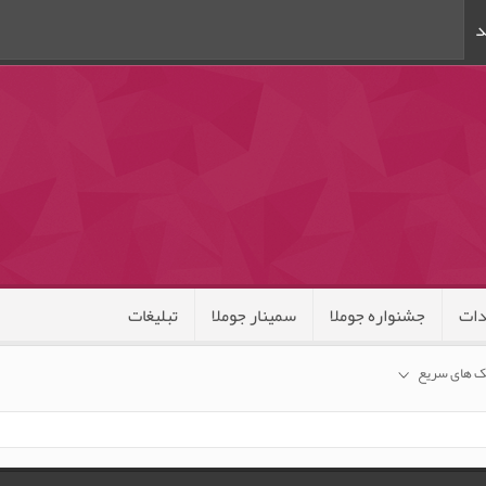
د
ات
جشنواره جوملا
سمینار جوملا
تبلیغات
ک های سریع