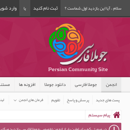
ثبت نام کنید
وارد شوی
سلام ، آیا این بازدید اول شماست ؟
یا
انجمن
جوملا فارسی
دانلود جوملا
افزونه ها
مستند
پست های جدید
پرسش و پاسخ
تقویم
فرمان های انجمن
لین
پیام سیستم
در صورتی که برای اولین بار از انجمن تخصصی جوملا فارسی بازدید میکنید