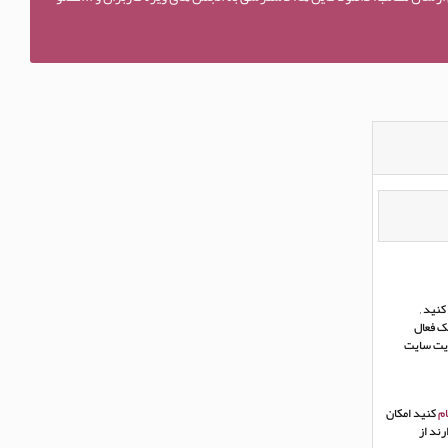
نید ,
ک فعال
ریت سایت
م
کنید امکان
ند از