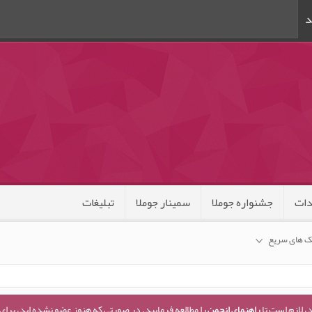
د
ات
جشنواره جوملا
سمینار جوملا
تبلیغات
ک های سریع
، لازم است تا
راهنمای انجمن
را مطالعه فرمایید. در صورتی که هنوز عضو نشده اید، برای