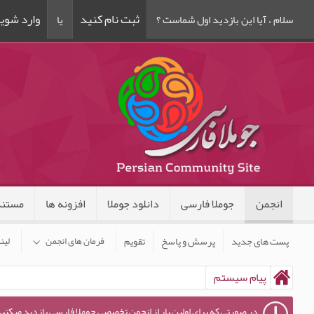
ثبت نام کنید
وارد شوی
سلام ، آیا این بازدید اول شماست ؟
یا
انجمن
جوملا فارسی
دانلود جوملا
افزونه ها
مستند
پست های جدید
پرسش و پاسخ
تقویم
فرمان های انجمن
لین
پیام سیستم
در صورتی که برای اولین بار از انجمن تخصصی جوملا فارسی بازدید میکنید