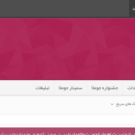
د
ات
جشنواره جوملا
سمینار جوملا
تبلیغات
ک های سریع
، لازم است تا
راهنمای انجمن
را مطالعه فرمایید. در صورتی که هنوز عضو نشده اید، برای