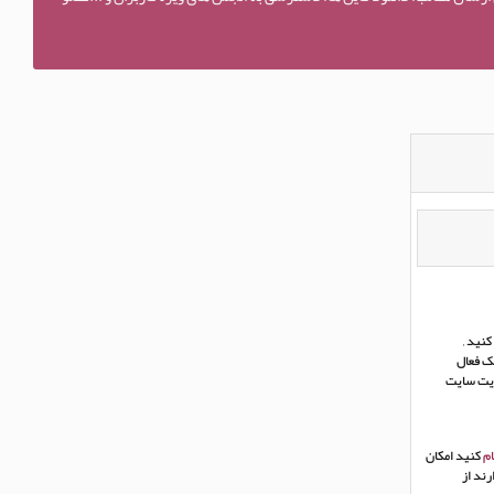
نید ,
ک فعال
ریت سایت
م
کنید امکان
ند از