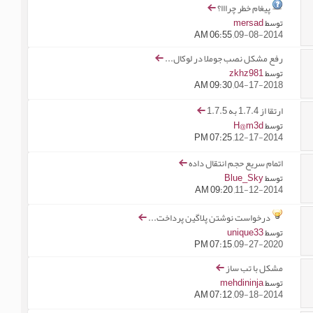
پیغام خطر چرااا؟
mersad
توسط
06:55 AM
09-08-2014,
رفع مشکل نصب جوملا در لوکال...
zkhz981
توسط
09:30 AM
04-17-2018,
ارتقا از 1.7.4 به 1.7.5
H@m3d
توسط
07:25 PM
12-17-2014,
اتمام سریع حجم انتقال داده
Blue_Sky
توسط
09:20 AM
11-12-2014,
درخواست نوشتن پلاگین پرداخت...
unique33
توسط
07:15 PM
09-27-2020,
مشکل با تب ساز
mehdininja
توسط
07:12 AM
09-18-2014,