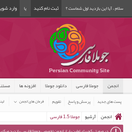
ثبت نام کنید
وارد شوی
سلام ، آیا این بازدید اول شماست ؟
یا
انجمن
جوملا فارسی
دانلود جوملا
افزونه ها
مستند
پست های جدید
پرسش و پاسخ
تقویم
فرمان های انجمن
لین
انجمن
آرشیو
جوملا 1.5 فارسی
در صورتی که برای اولین بار از انجمن تخصصی جوملا فارسی بازدید میکنید