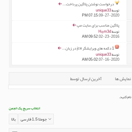
درخواست نوشتن پلاگین پرداخت...
unique33
توسط
07:15 PM
09-27-2020,
پلاگین مناسب برای سایت مپ
H@m3d
توسط
09:52 AM
02-23-2016,
1
دکمه های ویرایشگر jce در زبان...
unique33
توسط
05:02 AM
07-16-2020,
نمایش ها
آخرین ارسال توسط
نام کنید.
انتخاب سریع یک انجمن
جوملا 1.5 فارسی
بالا