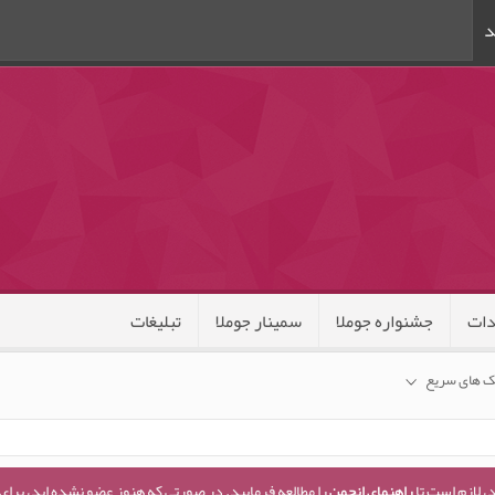
د
ات
جشنواره جوملا
سمینار جوملا
تبلیغات
ک های سریع
، لازم است تا
راهنمای انجمن
را مطالعه فرمایید. در صورتی که هنوز عضو نشده اید، برای