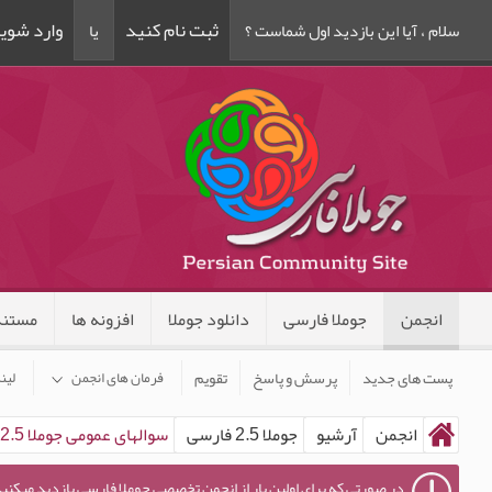
ثبت نام کنید
وارد شوی
سلام ، آیا این بازدید اول شماست ؟
یا
انجمن
جوملا فارسی
دانلود جوملا
افزونه ها
مستند
پست های جدید
پرسش و پاسخ
تقویم
فرمان های انجمن
لین
انجمن
آرشیو
جوملا 2.5 فارسی
سوالهای عمومی جوملا 2.5 فارسی
در صورتی که برای اولین بار از انجمن تخصصی جوملا فارسی بازدید میکنید