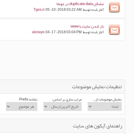
مشکل duplicate data در جوملا
آغاز شده توسط
, 05-10-2018 03:22 AM
Tges.ir
باز شدن سایت با www
آغاز شده توسط
, 04-17-2018 03:04 PM
aliziaye
تنظیمات نمایش موضوعات
نمایش موضوعات از...
مرتب سازی بر اساس:
نشانه Prefix
راهنمای آیکون های سایت