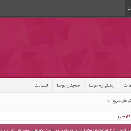
د
ات
جشنواره جوملا
سمینار جوملا
تبلیغات
ک های سریع
، لازم است تا
راهنمای انجمن
را مطالعه فرمایید. در صورتی که هنوز عضو نشده اید، برای