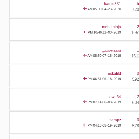
hamid831
05:00 AM
04-23-2020,
mehdininja
10:46 PM
11-03-2019,
محمد محسنی
08:50 AM
07-18-2019,
Eskafild
06:51 PM
06-18-2019,
sewe34
07:14 PM
06-03-2019,
sarapz
04:15 PM
05-19-2019,