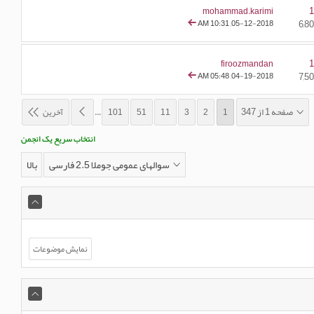
mohammad.karimi
10:31 AM
05-12-2018,
firoozmandan
05:48 AM
04-19-2018,
صفحه 1 از 347
1
2
3
11
51
101
...
آخرین
انتخاب سریع یک انجمن
سوالهای عمومی جوملا 2.5 فارسی
بالا