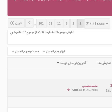
آخرین
صفحه 1 از 347
...
101
51
11
3
2
1
نمایش موضوعات: شماره 1 تا 20 , از مجموع ‍6927 موضوع
ابزارهای انجمن
جست و جوی انجمن
نمایش ها
آخرین ارسال توسط
محمد محسنی
04:40 PM
11-15-2013,