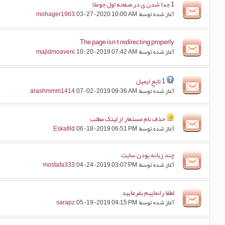
1
جدا شدن ی در صفحه اول جوملا
آغاز شده توسط
, 03-27-2020 10:00 AM
mohager1963
The page isn’t redirecting properly
آغاز شده توسط
, 10-20-2019 07:42 AM
majidmoaveni
1
تابع ایمیل
آغاز شده توسط
, 07-02-2019 09:36 AM
arashmmm1414
حذف نام مستعار از لینک مطلب
آغاز شده توسط
, 06-18-2019 06:51 PM
Eskafild
چند زبانه بودن سایت
آغاز شده توسط
, 04-24-2019 03:07 PM
mostafa333
لطفا رانماییم بفرمایید
آغاز شده توسط
, 05-19-2019 04:15 PM
sarapz