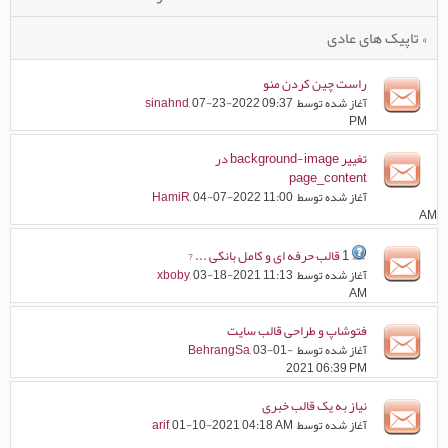
» تاپیک های عادی
راست چین کردن منو
آغاز شده توسط
, 07-23-2022 09:37
sinahnd
PM
تغییر background-image در
page_content
آغاز شده توسط
, 04-07-2022 11:00
HamiR
AM
1
قالب حرفه ای و کامل بانکی ... ?
آغاز شده توسط
, 03-18-2021 11:13
xboby
AM
فتوشاپ و طراحی قالب سایت
آغاز شده توسط
, 03-01-
BehrangSa
2021 06:39 PM
نیاز به یک قالب خبری
آغاز شده توسط
, 01-10-2021 04:18 AM
arif