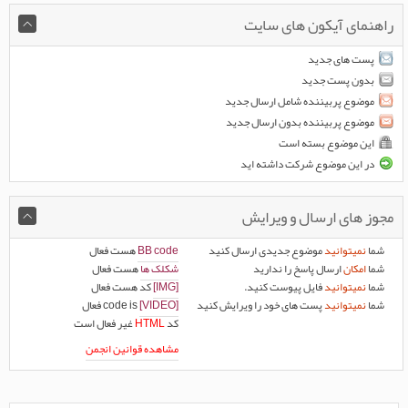
راهنمای آیکون های سایت
پست های جدید
بدون پست جدید
موضوع پربیننده شامل ارسال جدید
موضوع پربیننده بدون ارسال جدید
این موضوع بسته است
در این موضوع شرکت داشته اید
مجوز های ارسال و ویرایش
شما
نمیتوانید
موضوع جدیدی ارسال کنید
BB code
هست
فعال
شما
امکان
ارسال پاسخ را ندارید
شکلک ها
هست
فعال
شما
نمیتوانید
فایل پیوست کنید.
[IMG]
کد هست
فعال
شما
نمیتوانید
پست های خود را ویرایش کنید
[VIDEO]
code is
فعال
کد
HTML
غیر فعال
است
مشاهده قوانین انجمن