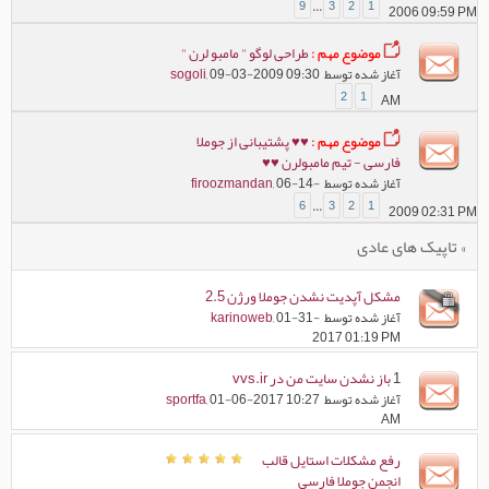
9
...
3
2
1
2006 09:59 PM
موضوع مهم :
طراحی لوگو " مامبو لرن "
آغاز شده توسط
, 09-03-2009 09:30
sogoli
2
1
AM
موضوع مهم :
♥♥ پشتیبانی از جوملا
فارسی - تیم مامبولرن ♥♥
آغاز شده توسط
, 06-14-
firoozmandan
6
...
3
2
1
2009 02:31 PM
» تاپیک های عادی
مشکل آپدیت نشدن جوملا ورژن 2.5
آغاز شده توسط
, 01-31-
karinoweb
2017 01:19 PM
1
باز نشدن سایت من در vvs.ir
آغاز شده توسط
, 01-06-2017 10:27
sportfa
AM
رفع مشکلات استایل قالب
انجمن جوملا فارسی