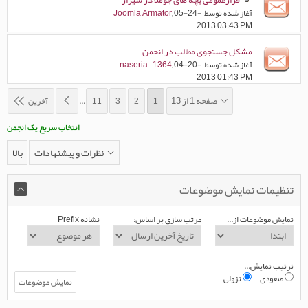
قرارعمومی بچه های جوملا در شیراز
آغاز شده توسط
, 05-24-
Joomla Armator
2013 03:43 PM
مشکل جستجوی مطالب در انحمن
آغاز شده توسط
, 04-20-
naseria_1364
2013 01:43 PM
صفحه 1 از 13
1
2
3
11
...
آخرین
انتخاب سریع یک انجمن
نظرات و پيشنهادات
بالا
تنظیمات نمایش موضوعات
نمایش موضوعات از...
مرتب سازی بر اساس:
نشانه Prefix
ترتیب نمایش...
صعودی
نزولی