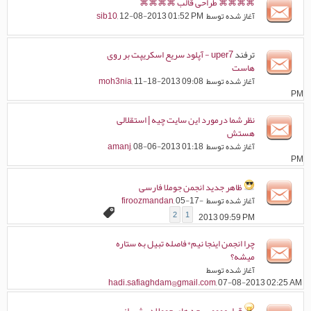
⌘⌘⌘⌘ طراحی قالب ⌘⌘⌘⌘
آغاز شده توسط
, 12-08-2013 01:52 PM
sib10
ترفند
uper7 - آپلود سریع اسکریپت بر روی
هاست
آغاز شده توسط
, 11-18-2013 09:08
moh3nia
PM
نظر شما درمورد این سایت چیه | استقلالی
هستش
آغاز شده توسط
, 08-06-2013 01:18
amanj
PM
ظاهر جدید انجمن جوملا فارسی
آغاز شده توسط
, 05-17-
firoozmandan
2
1
2013 09:59 PM
چرا انجمن اینجا نیم*فاصله تبیل به ستاره
میشه؟
آغاز شده توسط
hadi.safiaghdam@gmail.com
, 07-08-2013 02:25 AM