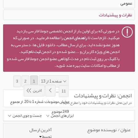
عمومی
نظرات و پيشنهادات
در صورتی که برای اولین بار از انجمن تخصصی جوملا فارسی بازدید
میکنید، لازم است تا
راهنمای انجمن
را مطالعه فرمایید. در صورتی که
هنوز عضو نشده اید، برای ارسال مطالب، دانلود فایل ها، دسترسی به
انجمن های ویژه کاربران و ...عضو شده و در انجمن
ثبت نام
کنید.
با کلیک بر روی ثبت نام در مدت کوتاهی عضو انجمن جوملا فارسی شده و
از مطالب و امکانات سایت بهره مند شوید.
صفحه 1 از 13
3
2
1
آخرین
...
11
انجمن:
نظرات و پيشنهادات
نمایش موضوعات: شماره 1 تا 20 , از مجموع
در اين محل نظرات و پيشنهادات خود را مطرح کنيد .
‍249 موضوع
ابزارهای انجمن
جست و جوی انجمن
عنوان
/
نویسنده موضوع
آخرین ارسال
توسط