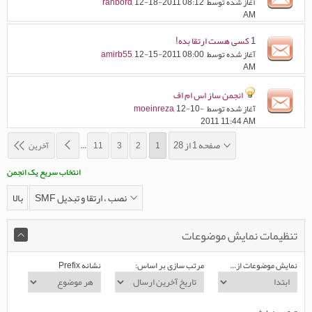
آغاز شده توسط
, 12-18-2011 08:12
rahbord
AM
1
کسی هست ارتقا بده!
آغاز شده توسط
, 12-15-2011 08:00
amirb55
AM
انجمن ساز اس ام اف
آغاز شده توسط
, 12-10-
moeinreza
2011 11:44 AM
صفحه 1 از 28
1
2
3
11
...
آخرین
انتخاب سریع یک انجمن
نصب ، ارتقا و تبدیل SMF
بالا
تنظیمات نمایش موضوعات
نمایش موضوعات از...
مرتب سازی بر اساس:
نشانه Prefix