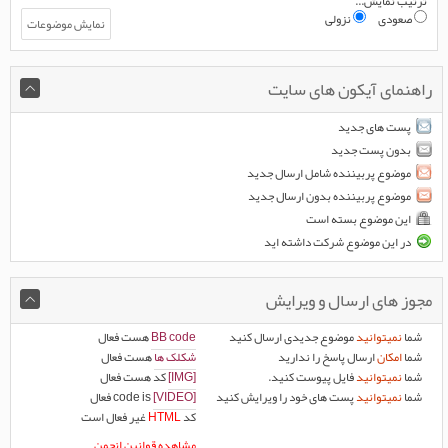
ترتیب نمایش...
صعودی
نزولی
راهنمای آیکون های سایت
پست های جدید
بدون پست جدید
موضوع پربیننده شامل ارسال جدید
موضوع پربیننده بدون ارسال جدید
این موضوع بسته است
در این موضوع شرکت داشته اید
مجوز های ارسال و ویرایش
شما
نمیتوانید
موضوع جدیدی ارسال کنید
BB code
هست
فعال
شما
امکان
ارسال پاسخ را ندارید
شکلک ها
هست
فعال
شما
نمیتوانید
فایل پیوست کنید.
[IMG]
کد هست
فعال
شما
نمیتوانید
پست های خود را ویرایش کنید
[VIDEO]
code is
فعال
کد
HTML
غیر فعال
است
مشاهده قوانین انجمن