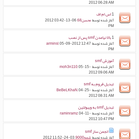
2012 06:28 AM
1
اس ام اف
آغاز شده توسط
محسن68
, 06-13-2012 03:42
PM
1
بالا نیامدن smf پس از نصب
آغاز شده توسط
, 05-09-2012 12:47
arminsl
PM
آموزش smf
آغاز شده توسط
, 05-15-
moh3n110
2012 09:06 AM
تبديل فروم به smf
آغاز شده توسط
, 04-25-
BeBeLKhaN
2012 08:31 AM
تبدیل smf به ویبولتین
آغاز شده توسط
, 04-11-
raminramz
2012 10:47 PM
انجمن ساز smf
آغاز شده توسط
شمه9000
, 03-24-2012 11:52