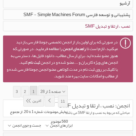
آرشیو
پشتیبانی و توسعه فارسی SMF - Simple Machines Forum
نصب ، ارتقا و تبدیل SMF
در صورتی که برای اولین بار از انجمن تخصصی جوملا فارسی بازدید
میکنید، لازم است تا
راهنمای انجمن
را مطالعه فرمایید. در صورتی که
هنوز عضو نشده اید، برای ارسال مطالب، دانلود فایل ها، دسترسی به
انجمن های ویژه کاربران و ...عضو شده و در انجمن
ثبت نام
کنید.
با کلیک بر روی ثبت نام در مدت کوتاهی عضو انجمن جوملا فارسی شده و
از مطالب و امکانات سایت بهره مند شوید.
صفحه 1 از 28
3
2
1
آخرین
...
11
انجمن:
نصب ، ارتقا و تبدیل SMF
نمایش موضوعات: شماره 1 تا 20 , از مجموع
مباحثی که مربوط به نصب و ارتقا SMF می باشد
‍560 موضوع
ابزارهای انجمن
جست و جوی انجمن