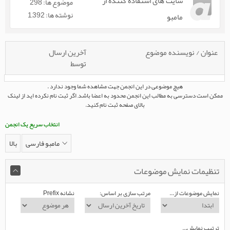
سایت های استفاده کننده از
موضوع ها: 298
نوشته ها: 1,392
مامبو
عنوان
/
نویسنده موضوع
آخرین ارسال
توسط
هیچ موضوعی در این انجمن جهت مشاهده شما وجود ندارد .
ممکن است دسترسی به مطالب این انجمن محدود به اعضا باشد
,
اگر ثبت نام نکرده اید از لینک
بالای صفحه ثبت نام کنید.
انتخاب سریع یک انجمن
مامبو فارسی
بالا
تنظیمات نمایش موضوعات
نمایش موضوعات از...
مرتب سازی بر اساس:
نشانه Prefix
ترتیب نمایش...