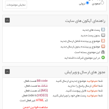
صعودی
نزولی
راهنمای آیکون های سایت
پست های جدید
بدون پست جدید
موضوع پربیننده شامل ارسال جدید
موضوع پربیننده بدون ارسال جدید
این موضوع بسته است
در این موضوع شرکت داشته اید
مجوز های ارسال و ویرایش
شما
نمیتوانید
موضوع جدیدی ارسال کنید
BB code
هست
فعال
شما
امکان
ارسال پاسخ را ندارید
شکلک ها
هست
فعال
شما
نمیتوانید
فایل پیوست کنید.
[IMG]
کد هست
فعال
شما
نمیتوانید
پست های خود را ویرایش کنید
[VIDEO]
code is
فعال
کد
HTML
غیر فعال
است
مشاهده قوانین انجمن