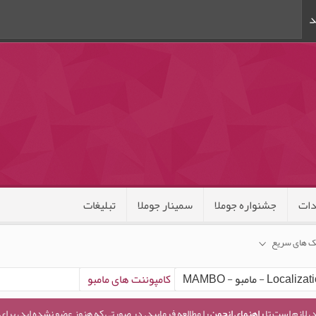
د
ات
جشنواره جوملا
سمینار جوملا
تبلیغات
ک های سریع
کامپوننت های مامبو
، لازم است تا
راهنمای انجمن
را مطالعه فرمایید. در صورتی که هنوز عضو نشده اید، برای