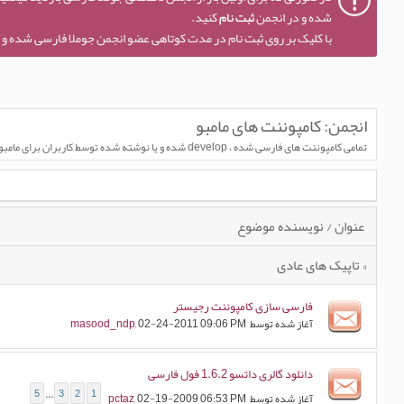
شده و در انجمن
ثبت نام
کنید.
با کلیک بر روی ثبت نام در مدت کوتاهی عضو انجمن جوملا فارسی شده و ا
انجمن:
کامپوننت های مامبو
تمامی کامپوننت های فارسی شده ، develop شده و یا نوشته شده توسط کاربران برای مامبو در این قسمت قرار میگیرد
عنوان
/
نویسنده موضوع
» تاپیک های عادی
فارسی سازی کامپوننت رجیستر
آغاز شده توسط
, 02-24-2011 09:06 PM
masood_ndp
دانلود گالری داتسو 1.6.2 فول فارسی
5
...
3
2
1
آغاز شده توسط
, 02-19-2009 06:53 PM
pctaz