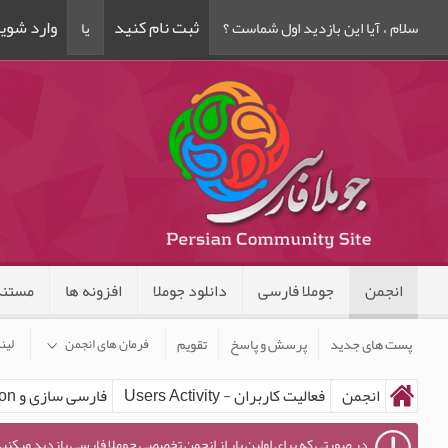
ثبت نام کنید
وارد شوی
سلام ، آیا این بازدید اول شماست ؟
یا
انجمن
جوملا فارسی
دانلود جوملا
افزونه ها
مستند
پست های جدید
پرسش و پاسخ
تقویم
فرمان های انجمن
لین
انجمن
فعالیت کاربران - Users Activity
فارسی سازی و Localization - مامبو - MAMBO
در صورتی که برای اولین بار از انجمن تخصصی جوملا فارسی بازدید میکنید