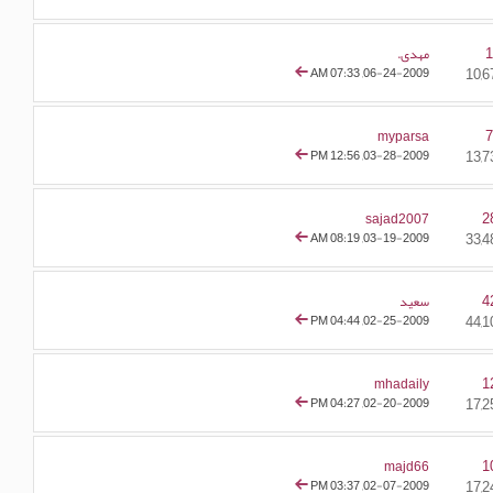
مهدی.
07:33 AM
06-24-2009,
myparsa
12:56 PM
03-28-2009,
2
sajad2007
08:19 AM
03-19-2009,
4
سعید
04:44 PM
02-25-2009,
1
mhadaily
04:27 PM
02-20-2009,
1
majd66
03:37 PM
02-07-2009,