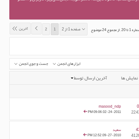
آخرین
صفحه 1 از 2
2
1
 ‍24 موضوع
ابزارهای انجمن
جست و جوی انجمن
نمایش ها
آخرین ارسال توسط
masood_ndp
09:06 PM
02-24-2011,
4
سعید
12:52 PM
09-27-2010,