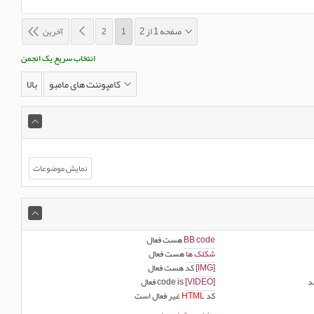
صفحه 1 از 2
1
2
آخرین
انتخاب سریع یک انجمن
کامپوننت های مامبو
بالا
BB code
هست
فعال
شکلک ها
هست
فعال
[IMG]
کد هست
فعال
د
[VIDEO]
code is
فعال
کد
HTML
غیر فعال
است