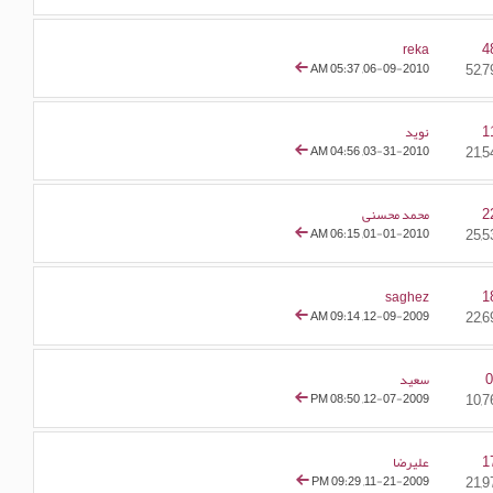
4
reka
05:37 AM
06-09-2010,
1
نوید
04:56 AM
03-31-2010,
2
محمد محسنی
06:15 AM
01-01-2010,
1
saghez
09:14 AM
12-09-2009,
سعید
08:50 PM
12-07-2009,
1
علیرضا
09:29 PM
11-21-2009,