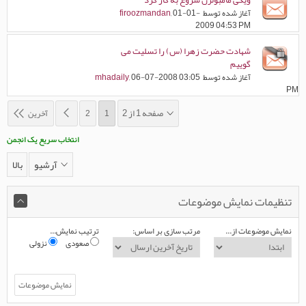
ویکی مامبولرن شروع به کار کرد
آغاز شده توسط
, 01-01-
firoozmandan
2009 04:53 PM
شهادت حضرت زهرا (س) را تسلیت می
گوییم
آغاز شده توسط
, 06-07-2008 03:05
mhadaily
PM
صفحه 1 از 2
1
2
آخرین
انتخاب سریع یک انجمن
آرشیو
بالا
تنظیمات نمایش موضوعات
نمایش موضوعات از...
مرتب سازی بر اساس:
ترتیب نمایش...
صعودی
نزولی