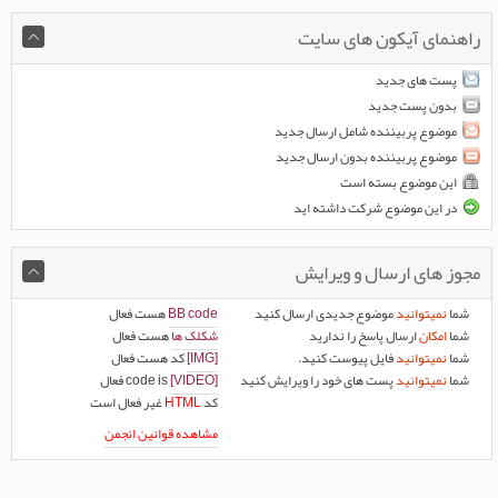
راهنمای آیکون های سایت
پست های جدید
بدون پست جدید
موضوع پربیننده شامل ارسال جدید
موضوع پربیننده بدون ارسال جدید
این موضوع بسته است
در این موضوع شرکت داشته اید
مجوز های ارسال و ویرایش
شما
نمیتوانید
موضوع جدیدی ارسال کنید
BB code
هست
فعال
شما
امکان
ارسال پاسخ را ندارید
شکلک ها
هست
فعال
شما
نمیتوانید
فایل پیوست کنید.
[IMG]
کد هست
فعال
شما
نمیتوانید
پست های خود را ویرایش کنید
[VIDEO]
code is
فعال
کد
HTML
غیر فعال
است
مشاهده قوانین انجمن