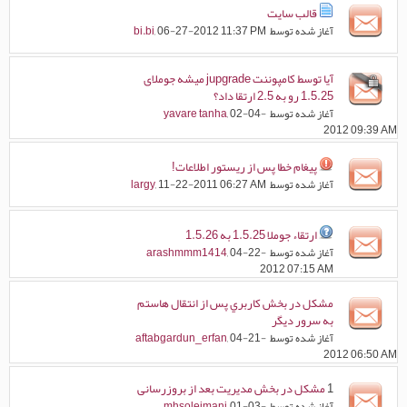
قالب سایت
آغاز شده توسط
, 06-27-2012 11:37 PM
bi.bi
آیا توسط کامپوننت jupgrade میشه جوملای
1.5.25 رو به 2.5 ارتقا داد؟
آغاز شده توسط
, 02-04-
yavare tanha
2012 09:39 AM
پیغام خطا پس از ریستور اطلاعات!
آغاز شده توسط
, 11-22-2011 06:27 AM
largy
ارتقاء جوملا 1.5.25 به 1.5.26
آغاز شده توسط
, 04-22-
arashmmm1414
2012 07:15 AM
مشکل در بخش کاربري پس از انتقال هاستم
به سرور ديگر
آغاز شده توسط
, 04-21-
aftabgardun_erfan
2012 06:50 AM
1
مشکل در بخش مدیریت بعد از بروزرسانی
آغاز شده توسط
, 01-03-
mhsoleimani