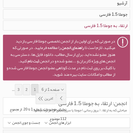
آرشیو
جوملا 1.5 فارسی
ارتقاء به جوملا 1.5 فارسی
در صورتی که برای اولین بار از انجمن تخصصی جوملا فارسی بازدید
میکنید، لازم است تا
راهنمای انجمن
را مطالعه فرمایید. در صورتی که
هنوز عضو نشده اید، برای ارسال مطالب، دانلود فایل ها، دسترسی به
انجمن های ویژه کاربران و ...عضو شده و در انجمن
ثبت نام
کنید.
با کلیک بر روی ثبت نام در مدت کوتاهی عضو انجمن جوملا فارسی شده و
از مطالب و امکانات سایت بهره مند شوید.
صفحه 1 از 6
...
3
2
1
آخرین
انجمن:
ارتقاء به جوملا 1.5 فارسی
نمایش موضوعات: شماره 1 تا 20 , از مجموع
مباحثی که به ارتقاء ( بروز رسانی ) جوملا یا سرویسهای آن مربوط میشود .
‍112 موضوع
ابزارهای انجمن
جست و جوی انجمن