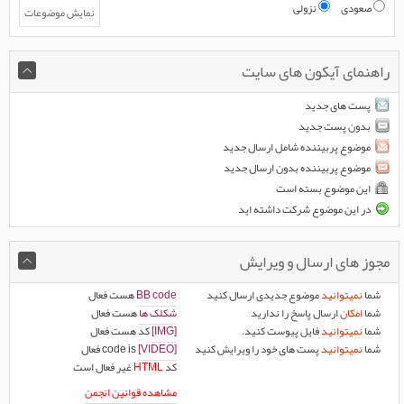
صعودی
نزولی
راهنمای آیکون های سایت
پست های جدید
بدون پست جدید
موضوع پربیننده شامل ارسال جدید
موضوع پربیننده بدون ارسال جدید
این موضوع بسته است
در این موضوع شرکت داشته اید
مجوز های ارسال و ویرایش
شما
نمیتوانید
موضوع جدیدی ارسال کنید
BB code
هست
فعال
شما
امکان
ارسال پاسخ را ندارید
شکلک ها
هست
فعال
شما
نمیتوانید
فایل پیوست کنید.
[IMG]
کد هست
فعال
شما
نمیتوانید
پست های خود را ویرایش کنید
[VIDEO]
code is
فعال
کد
HTML
غیر فعال
است
مشاهده قوانین انجمن