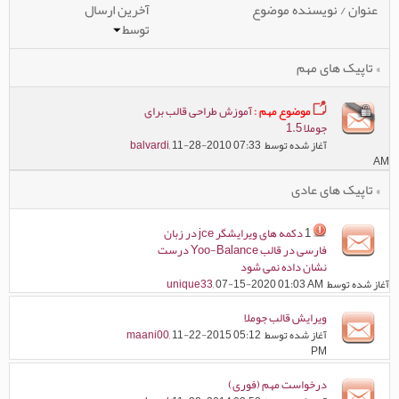
عنوان
/
نویسنده موضوع
آخرین ارسال
توسط
» تاپیک های مهم
موضوع مهم :
آموزش طراحی قالب برای
جوملا 1.5
آغاز شده توسط
, 11-28-2010 07:33
balvardi
AM
» تاپیک های عادی
1
دکمه های ویرایشگر jce در زبان
فارسی در قالب Yoo-Balance درست
نشان داده نمی شود
آغاز شده توسط
, 07-15-2020 01:03 AM
unique33
ویرایش قالب جوملا
آغاز شده توسط
, 11-22-2015 05:12
maani00
PM
درخواست مهم (فوری)