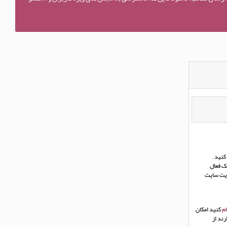
نید ,
ک فعال
ریت سایت
م
کنید امکان
ند از