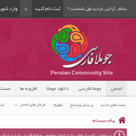
ثبت نام کنید
وارد شوی
سلام ، آیا این بازدید اول شماست ؟
یا
انجمن
جوملا فارسی
دانلود جوملا
افزونه ها
مستند
پست های جدید
پرسش و پاسخ
تقویم
فرمان های انجمن
لین
پیام سیستم
در صورتی که برای اولین بار از انجمن تخصصی جوملا فارسی بازدید میکنید