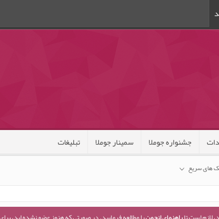
د
ات
جشنواره جوملا
سمینار جوملا
تبلیغات
ک های سریع
، لازم است تا
راهنمای انجمن
را مطالعه فرمایید. در صورتی که هنوز عضو نشده اید، برای