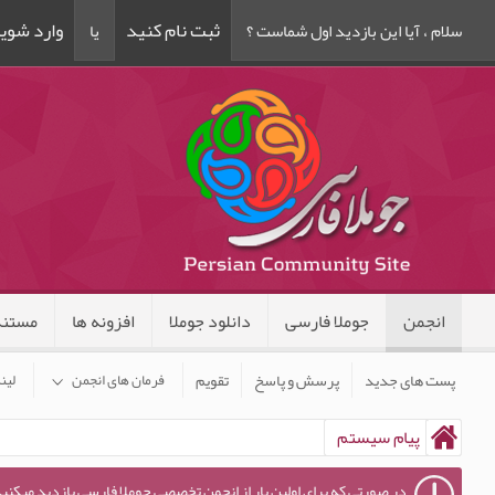
ثبت نام کنید
وارد شوی
سلام ، آیا این بازدید اول شماست ؟
یا
انجمن
جوملا فارسی
دانلود جوملا
افزونه ها
مستند
پست های جدید
پرسش و پاسخ
تقویم
فرمان های انجمن
لین
پیام سیستم
در صورتی که برای اولین بار از انجمن تخصصی جوملا فارسی بازدید میکنید