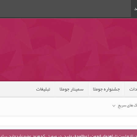
د
ات
جشنواره جوملا
سمینار جوملا
تبلیغات
ک های سریع
، لازم است تا
راهنمای انجمن
را مطالعه فرمایید. در صورتی که هنوز عضو نشده اید، برای