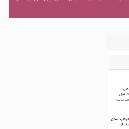
نید ,
ک فعال
ریت سایت
م
کنید امکان
ند از