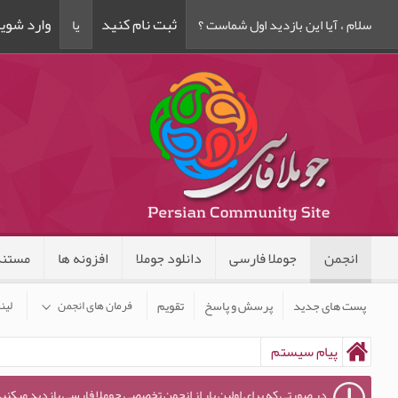
ثبت نام کنید
وارد شوی
سلام ، آیا این بازدید اول شماست ؟
یا
انجمن
جوملا فارسی
دانلود جوملا
افزونه ها
مستند
پست های جدید
پرسش و پاسخ
تقویم
فرمان های انجمن
لین
پیام سیستم
در صورتی که برای اولین بار از انجمن تخصصی جوملا فارسی بازدید میکنید