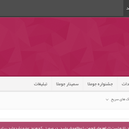
د
ات
جشنواره جوملا
سمینار جوملا
تبلیغات
ک های سریع
، لازم است تا
راهنمای انجمن
را مطالعه فرمایید. در صورتی که هنوز عضو نشده اید، برای