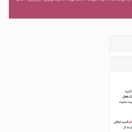
نید ,
ک فعال
ریت سایت
م
کنید امکان
ند از