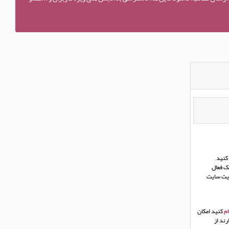
نید ,
ک فعال
ریت سایت
م
کنید امکان
ند از