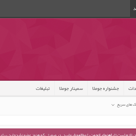
د
ات
جشنواره جوملا
سمینار جوملا
تبلیغات
ک های سریع
، لازم است تا
راهنمای انجمن
را مطالعه فرمایید. در صورتی که هنوز عضو نشده اید، برای