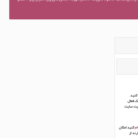
نید ,
ک فعال
ریت سایت
م
کنید امکان
ند از