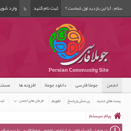
ثبت نام کنید
وارد شوی
سلام ، آیا این بازدید اول شماست ؟
یا
انجمن
جوملا فارسی
دانلود جوملا
افزونه ها
مستند
پست های جدید
پرسش و پاسخ
تقویم
فرمان های انجمن
لین
پیام سیستم
در صورتی که برای اولین بار از انجمن تخصصی جوملا فارسی بازدید میکنید