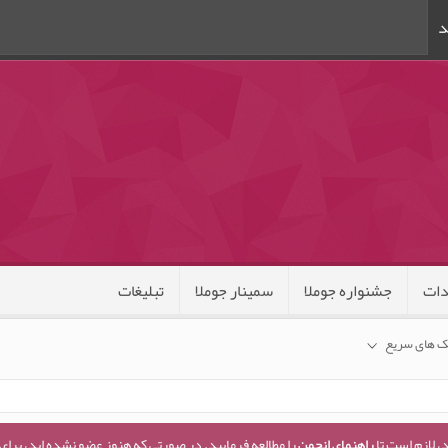
د
ات
جشنواره جوملا
سمینار جوملا
تبلیغات
ک های سریع
، لازم است تا
راهنمای انجمن
را مطالعه فرمایید. در صورتی که هنوز عضو نشده اید، برای