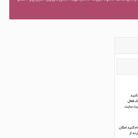
نید ,
ک فعال
ریت سایت
م
کنید امکان
ند از