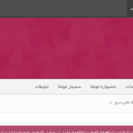
د
ات
جشنواره جوملا
سمینار جوملا
تبلیغات
ک های سریع
، لازم است تا
راهنمای انجمن
را مطالعه فرمایید. در صورتی که هنوز عضو نشده اید، برای