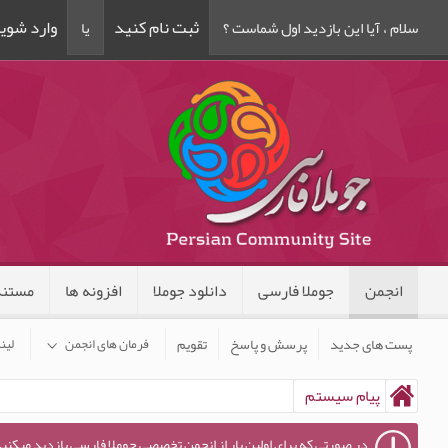
ثبت نام کنید
وارد شوی
سلام ، آیا این بازدید اول شماست ؟
یا
انجمن
جوملا فارسی
دانلود جوملا
افزونه ها
مستند
پست های جدید
پرسش و پاسخ
تقویم
فرمان های انجمن
لین
پیام سیستم
در صورتی که برای اولین بار از انجمن تخصصی جوملا فارسی بازدید میکنید