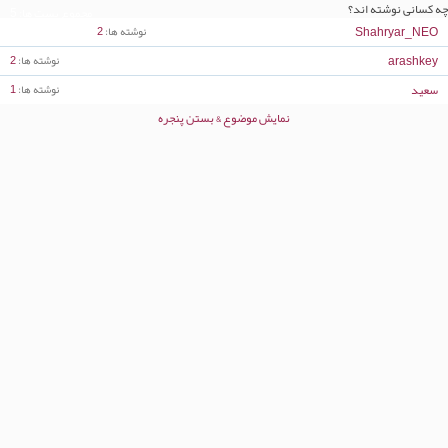
چه کسانی نوشته اند؟
مجموع پست ها
5
Shahryar_NEO
نوشته ها
2
arashkey
نوشته ها
2
سعید
نوشته ها
1
نمایش موضوع & بستن پنجره