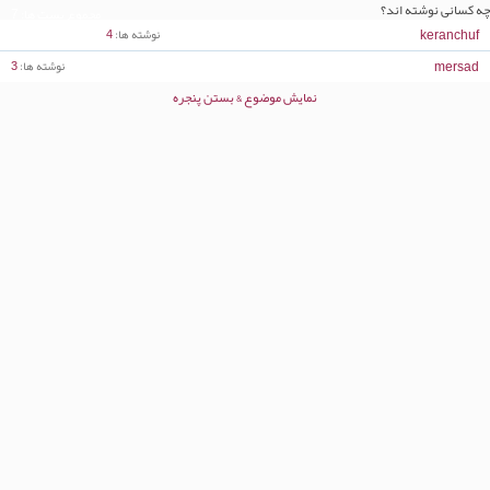
چه کسانی نوشته اند؟
مجموع پست ها
7
keranchuf
نوشته ها
4
mersad
نوشته ها
3
نمایش موضوع & بستن پنجره