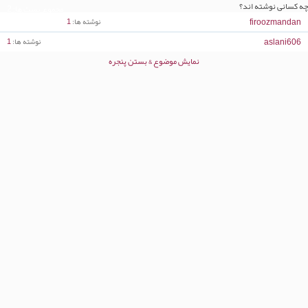
چه کسانی نوشته اند؟
مجموع پست ها
2
firoozmandan
نوشته ها
1
aslani606
نوشته ها
1
نمایش موضوع & بستن پنجره