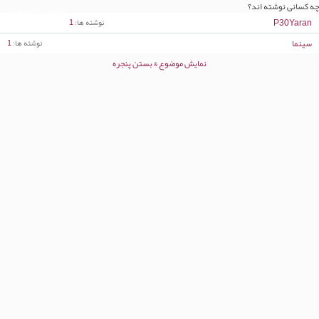
چه کسانی نوشته اند؟
مجموع پست ها
2
P30Yaran
نوشته ها
1
سینما
نوشته ها
1
نمایش موضوع & بستن پنجره