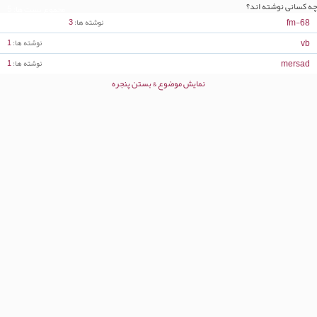
چه کسانی نوشته اند؟
مجموع پست ها
5
fm-68
نوشته ها
3
vb
نوشته ها
1
mersad
نوشته ها
1
نمایش موضوع & بستن پنجره