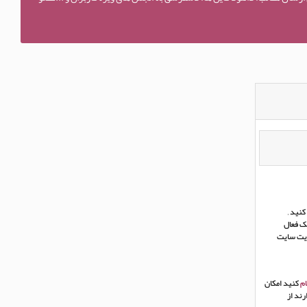
نید ,
ک فعال
ریت سایت
م
کنید امکان
ند از