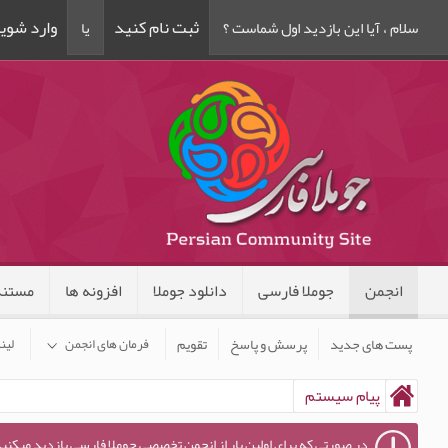
ثبت نام کنید
وارد شوی
سلام ، آیا این بازدید اول شماست ؟
یا
انجمن
جوملا فارسی
دانلود جوملا
افزونه ها
مستند
پست های جدید
پرسش و پاسخ
تقویم
فرمان های انجمن
لین
پیام سیستم
در صورتی که برای اولین بار از انجمن تخصصی جوملا فارسی بازدید میکنید