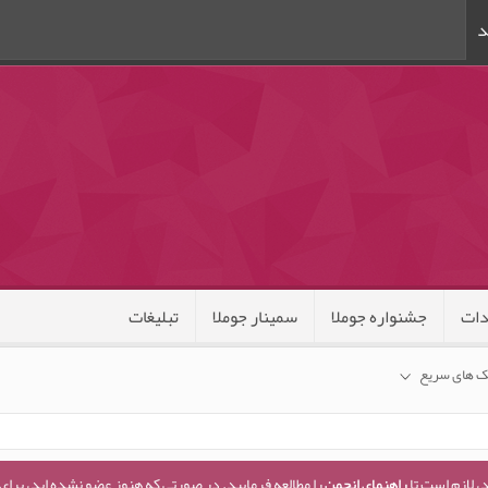
د
ات
جشنواره جوملا
سمینار جوملا
تبلیغات
ک های سریع
، لازم است تا
راهنمای انجمن
را مطالعه فرمایید. در صورتی که هنوز عضو نشده اید، برای