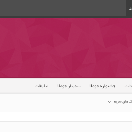
د
ات
جشنواره جوملا
سمینار جوملا
تبلیغات
ک های سریع