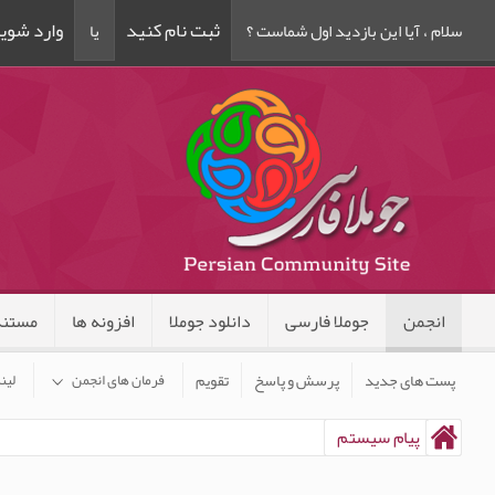
ثبت نام کنید
وارد شوی
سلام ، آیا این بازدید اول شماست ؟
یا
انجمن
جوملا فارسی
دانلود جوملا
افزونه ها
مستند
پست های جدید
پرسش و پاسخ
تقویم
فرمان های انجمن
لین
پیام سیستم