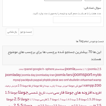
سوال تصادفی:
عدد هفت را با هــشــت جمع کنید و نتیجه را به صورت عدد وارد کنید.
جست و جو در تمام Tag ها
این ها 70 بیشترین جستجو شده برچسب ها برای برچسب های موضوع
هستند
joomla
cpanel
google
h-sphere
joomla 2.5
cms
jdownload
joomla 1.7.2
joomsport
joomladay
joomla farsi
mybb
joomla day
joomladay iran
mysql
packtpub
paypal
phpbb
plesk
seo
smf
vbulletin
virtuemart
wamp
zoo
xampp
آموزش جوملا
ارتقا جوملا
ارتقا جوملا 2.5
آموزش جوملا 3
آپگرید جوملا
افزایش ترافیک
جوملا
افزونه های جوملا فارسی
افزونه
تاریخ شمسی
جوملا 1.5
امنیت
جوملا 2.5
جوملا
جوملا 1.5.26
جوملا 1.6
جوملا 1.7 فارسی
جوملا 1.6.5
جوملا 1.7
جوملا 1.7.2
جوملا 2.5.5
2.5 فارسی
جوملا 2.5.1 فارسی
جوملا 2.5.3
جوملا 2.5.3 فارسی