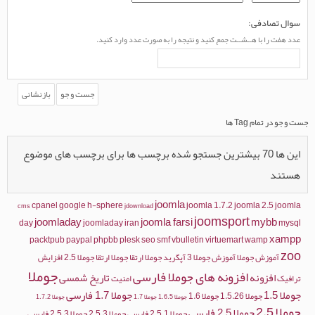
سوال تصادفی:
عدد هفت را با هــشــت جمع کنید و نتیجه را به صورت عدد وارد کنید.
جست و جو در تمام Tag ها
این ها 70 بیشترین جستجو شده برچسب ها برای برچسب های موضوع
هستند
joomla
cpanel
google
h-sphere
joomla 1.7.2
joomla 2.5
joomla
cms
jdownload
joomsport
joomladay
joomla farsi
mybb
day
joomladay iran
mysql
xampp
packtpub
paypal
phpbb
plesk
seo
smf
vbulletin
virtuemart
wamp
zoo
آموزش جوملا
آموزش جوملا 3
آپگرید جوملا
ارتقا جوملا
ارتقا جوملا 2.5
افزایش
جوملا
افزونه های جوملا فارسی
افزونه
تاریخ شمسی
ترافیک
امنیت
جوملا 1.5
جوملا 1.7 فارسی
جوملا 1.5.26
جوملا 1.6
جوملا 1.6.5
جوملا 1.7
جوملا 1.7.2
جوملا 2.5
جوملا 2.5 فارسی
جوملا 2.5.1 فارسی
جوملا 2.5.3
جوملا 2.5.3 فارسی