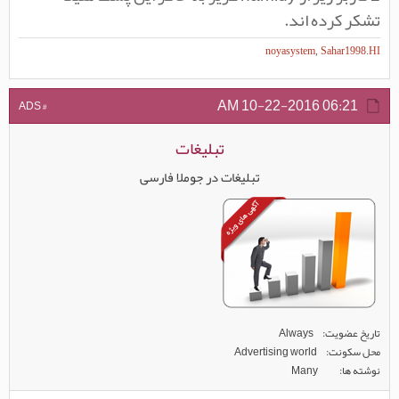
تشکر کرده اند.
noyasystem
,
Sahar1998.HI
10-22-2016
06:21 AM
# ADS
تبلیغات
تبلیغات در جوملا فارسی
تاریخ عضویت
Always
محل سکونت
Advertising world
نوشته ها
Many