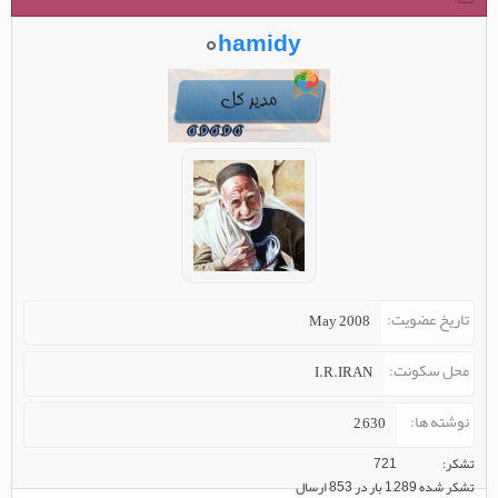
hamidy
تاریخ عضویت
May 2008
محل سکونت
I.R.IRAN
نوشته ها
2,630
تشکر
721
تشکر شده 1,289 بار در 853 ارسال