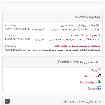
موضوعات مشابه
اطلاعیه امنیتی یک ارائه دهنده سرور
پاسخ ها:
2
توسط saber_s_s در انجمن امنیت جوملا 3 فارسی
آخرين نوشته:
02-24-2015,
12:05 PM
آیا مامبو از نظر SEO ضعیفه؟
پاسخ ها:
5
توسط Obama در انجمن سوالهای عمومی مامبو فارسی
آخرين نوشته:
01-26-2009,
05:59 PM
میخواهم سایتی عینا شبیه این داشته باشم
پاسخ ها:
9
توسط delfanatash در انجمن سوالهای عمومی مامبو فارسی
آخرين نوشته:
12-14-2006,
02:39 AM
علاقه مندی ها (Bookmarks)
Digg
del.icio.us
StumbleUpon
Google
مجوز های ارسال و ویرایش