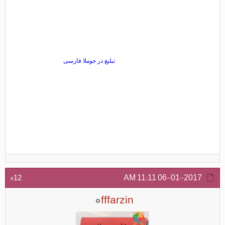
11:11 AM
06-01-2017
#12
fffarzin