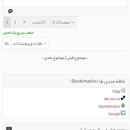
صفحه 2 از 2
نخست
1
2
انتخاب سریع یک انجمن
نظرات و پيشنهادات
بالا
«
موضوع قبلی
|
موضوع بعدی
»
علاقه مندی ها (Bookmarks)
Digg
del.icio.us
StumbleUpon
Google
مجوز های ارسال و ویرایش