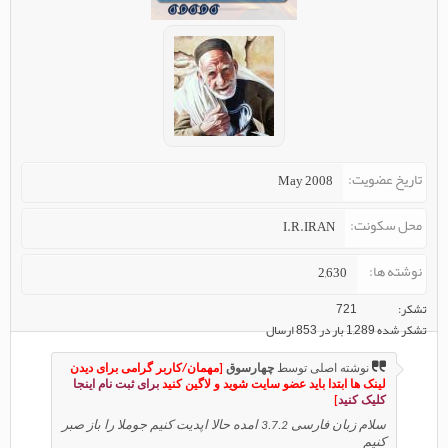
تاریخ عضویت
May 2008
محل سکونت
I.R.IRAN
نوشته ها
2,630
تشکر
721
تشکر شده 1,289 بار در 853 ارسال
نوشته اصلی توسط
چهارسوق
[مهمان/کاربر گرامی برای دیدن
لینک ها ابتدا باید عضو سایت شوید و لاگین کنید
برای ثبت نام اینجا
کلیک کنید
]
سلام زبان فارسی 3.7.2 امده حالا اپدیت کنیم جوملا را باز صبر
کنیم