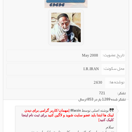
تاریخ عضویت
May 2008
محل سکونت
I.R.IRAN
نوشته ها
2,630
تشکر
721
تشکر شده 1,289 بار در 853 ارسال
نوشته اصلی توسط
fffarzin
[مهمان/کاربر گرامی برای دیدن
لینک ها ابتدا باید عضو سایت شوید و لاگین کنید
برای ثبت نام اینجا
کلیک کنید
]
سلام