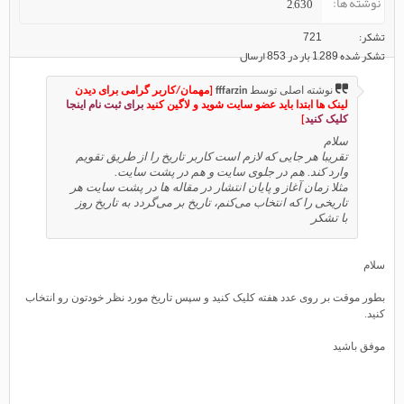
نوشته ها
2,630
تشکر
721
تشکر شده 1,289 بار در 853 ارسال
نوشته اصلی توسط
fffarzin
[مهمان/کاربر گرامی برای دیدن
لینک ها ابتدا باید عضو سایت شوید و لاگین کنید
برای ثبت نام اینجا
کلیک کنید
]
سلام
تقریبا هر جایی که لازم است کاربر تاریخ را از طریق تقویم
وارد کند. هم در جلوی سایت و هم در پشت سایت.
مثلا زمان آغاز و پایان انتشار در مقاله ها در پشت سایت هر
تاریخی را که انتخاب می‌کنم، تاریخ بر می‌گردد به تاریخ روز
با تشکر
سلام
بطور موقت بر روی عدد هفته کلیک کنید و سپس تاریخ مورد نظر خودتون رو انتخاب
کنید.
موفق باشید