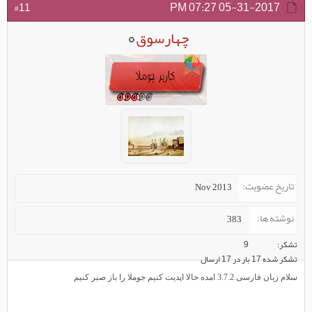
07:27 PM
05-31-2017
#11
چهارسوق
تاریخ عضویت
Nov 2013
نوشته ها
383
تشکر
9
تشکر شده 17 بار در 17 ارسال
سلام زبان فارسی 3.7.2 امده حالا اپدیت کنیم جوملا را باز صبر کنیم