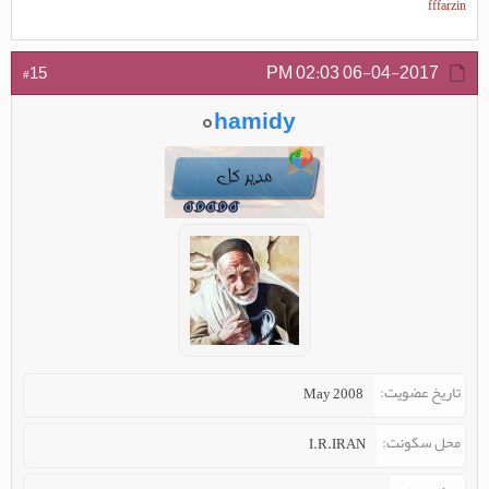
fffarzin
02:03 PM
06-04-2017
#15
hamidy
تاریخ عضویت
May 2008
محل سکونت
I.R.IRAN