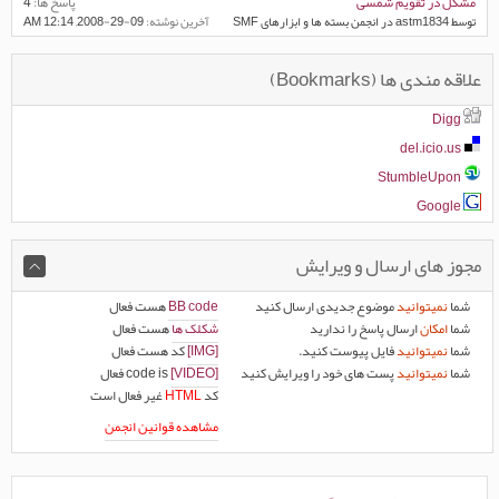
مشکل در تقویم شمسی
پاسخ ها:
4
توسط astm1834 در انجمن بسته ها و ابزارهای SMF
آخرين نوشته:
09-29-2008,
12:14 AM
علاقه مندی ها (Bookmarks)
Digg
del.icio.us
StumbleUpon
Google
مجوز های ارسال و ویرایش
شما
نمیتوانید
موضوع جدیدی ارسال کنید
BB code
هست
فعال
شما
امکان
ارسال پاسخ را ندارید
شکلک ها
هست
فعال
شما
نمیتوانید
فایل پیوست کنید.
[IMG]
کد هست
فعال
شما
نمیتوانید
پست های خود را ویرایش کنید
[VIDEO]
code is
فعال
کد
HTML
غیر فعال
است
مشاهده قوانین انجمن