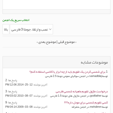
انتخاب سریع یک انجمن
نصب و ارتقاء جوملا 3 فارسی
بالا
«
موضوع قبلی
|
موضوع بعدی
»
موضوعات مشابه
1
برای شمسی کردن یک تقویم باید از چه ابزار یا کلاسی استفاده کنم؟
توسط samadblaj در انجمن سوالهای عمومی جوملا 2.5 فارسی
پاسخ ها:
2
آخرين نوشته:
12-25-2014,
12:06 PM
درخواست ماژول تقویم ماهیانه شمسی فارسی
پاسخ ها:
3
توسط godfather در انجمن ماژول های جوملا 1.5 فارسی
آخرين نوشته:
07-08-2010,
03:02 PM
کسی تقویم شمسی برای مودل داره؟؟؟
پاسخ ها:
9
توسط mehdimm در انجمن متفرقه
آخرين نوشته:
08-03-2009,
04:14 PM