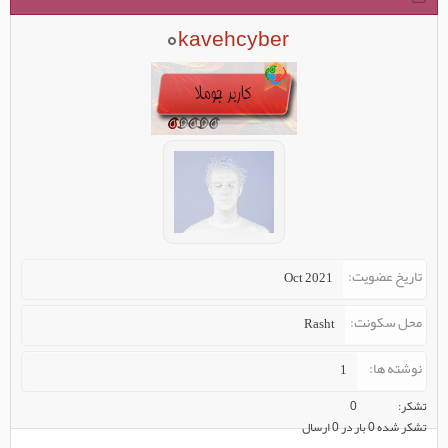
kavehcyber
تاریخ عضویت
Oct 2021
محل سکونت
Rasht
نوشته ها
1
تشکر
0
تشکر شده 0 بار در 0 ارسال