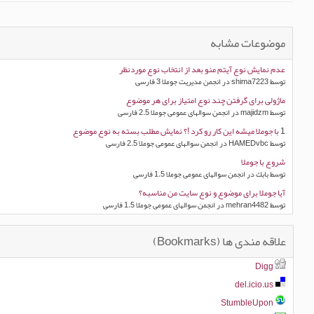
موضوعات مشابه
عدم نمایش نوع آیتم منو بعد از انتخاب نوع موردنظر
توسط shima7223 در انجمن مدیریت جوملا 3 فارسی
ماژولی برای گرفتن چند نوع امتیاز برای هر موضوع
توسط majidzm در انجمن سوالهای عمومی جوملا 2.5 فارسی
1
با جوملا ميشه اين كار رو كرد !؟ نمايش مطلب بسته به نوع موضوع
توسط HAMEDvbc در انجمن سوالهای عمومی جوملا 2.5 فارسی
شروع با جوملا
توسط بابك در انجمن سوالهای عمومی جوملا 1.5 فارسی
آیا جوملا برای موضوع و نوع سایت من مناسبه؟
توسط mehran4482 در انجمن سوالهای عمومی جوملا 1.5 فارسی
علاقه مندی ها (Bookmarks)
Digg
del.icio.us
StumbleUpon