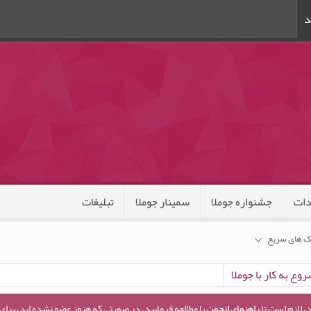
د
ات
جشنواره جوملا
سمینار جوملا
تبلیغات
ک های سریع
، لازم است تا
راهنمای انجمن
را مطالعه فرمایید. در صورتی که هنوز عضو نشده اید، برای