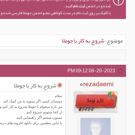
شده و در انجمن
ثبت نام
کنید.
با کلیک بر روی ثبت نام در مدت کوتاهی عضو انجمن جوملا فارسی شده و ا
موضوع:
شروع به کار با جوملا
09:12 PM
08-20-2023
rezadaemi
شروع به کار با جوملا
سلام
دوستان کسی اگر میتونه به من کمک کنه
من تازه میخوام با جوملا شروع به کار کنم ولی با ازموزشهای اینترن
از کجا میتونم شروع کنم
ممنون میشم اگر راهنمایی کنید
یا جایی مطمین برای دانلود افزونه های د