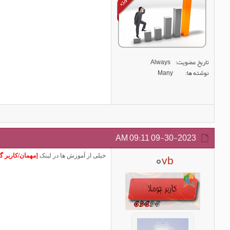
تاریخ عضویت
Always
نوشته ها
Many
09:11 AM
09-30-2023
vb
خیلی از آموزش ها در لینک
[مهمان/کاربر گر