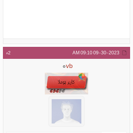
09:10 AM
09-30-2023
#2
vb