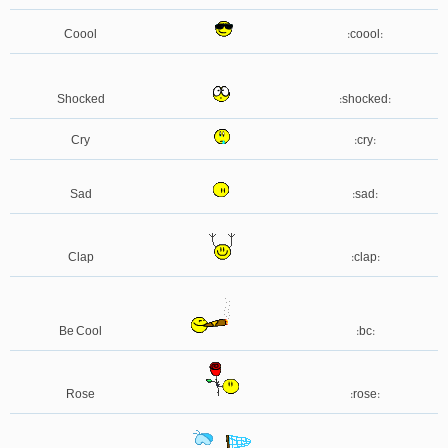
Coool
:coool:
Shocked
:shocked:
Cry
:cry:
Sad
:sad:
Clap
:clap:
Be Cool
:bc:
Rose
:rose: