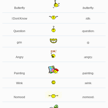
Butterfly
:butterfly:
I Dont Know
:idk:
Question
:question:
grin
:g:
Angry
:angry:
Painting
:painting:
Wink
:wink:
Nomood
:nomood: