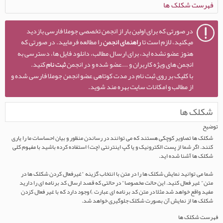
فهرست شکلک ها
در صورتی که برای اولین بار از انجمن تخصصی جوملا فارسی بازدید
میکنید، لازم است تا
راهنمای انجمن
را مطالعه فرمایید. در صورتی که
هنوز عضو نشده اید، برای ارسال مطالب، دانلود فایل ها، دسترسی به
انجمن های ویژه کاربران و ...عضو شده و در انجمن
ثبت نام
کنید.
با کلیک بر روی ثبت نام در مدت کوتاهی عضو انجمن جوملا فارسی شده و
از مطالب و امکانات سایت بهره مند شوید.
شکلک ها
توضیح
شکلک ها تصاویر کوچکی هستند که می توانند در رساندن منظور و بیان احساسات ما را یاری
کنند. اگر شما از پست الکترونیک و یا گپ اینترنتی (چت) استفاده کرده باشید با مفهوم کلی
شکلک ها آشنا شده اید.
شما می توانید نمایش شکلک ها را در متن با انتخاب گزینه "غیرفعال کردن شکلک ها در
متن" غیر فعال کنید. این حالت مخصوصا" در حالتی که قصد ارسال کد برنامه ای را دارید
مفید واقع خواهد شد مثلا در متن کد برنامه ای عبارت
;)
وجود دارد که با غیر فعال کزدن
شکلک ها از نمایش آن بصورت شکلک جلوگیری خواهد شد.
فهرست شکلک ها