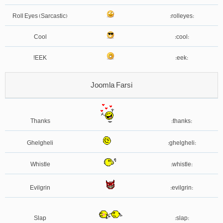
Roll Eyes (Sarcastic)
:rolleyes:
Cool
:cool:
EEK!
:eek:
Joomla Farsi
Thanks
:thanks:
Ghelgheli
:ghelgheli:
Whistle
:whistle:
Evilgrin
:evilgrin:
Slap
:slap: